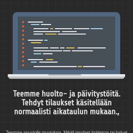
Teemme huolto- ja päivitystöitä.
Tehdyt tilaukset käsitellään
normaalisti aikataulun mukaan.,
Teemme sivustolle muutoksia. Mikäli tarvitset lisätietoja tai haluat