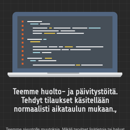
Teemme huolto- ja päivitystöitä.
Tehdyt tilaukset käsitellään
normaalisti aikataulun mukaan.,
Teemme sivustolle muutoksia. Mikäli tarvitset lisätietoja tai haluat