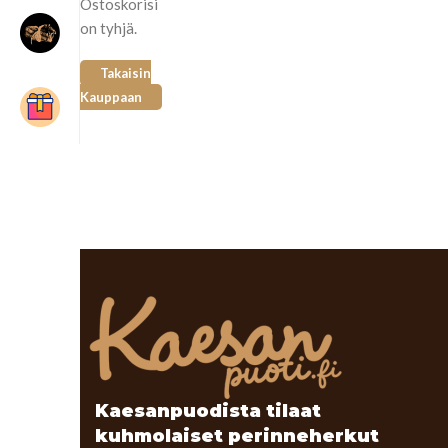
Ostoskorisi
on tyhjä.
Takaisin
Kauppaan
Kaesanpuodista tilaat
kuhmolaiset perinneherkut