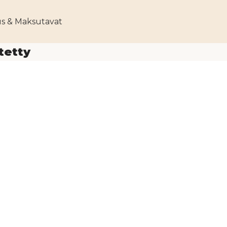
us & Maksutavat
tetty