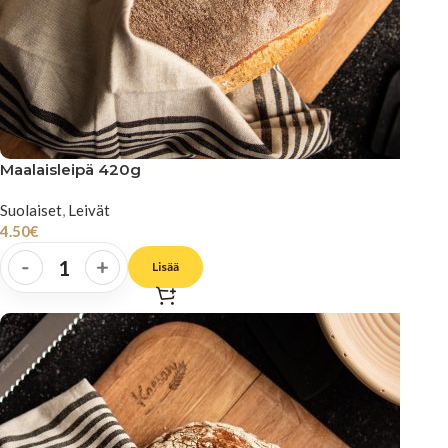
Maalaisleipä 420g
Suolaiset
,
Leivät
4.50
€
-
+
Lisää