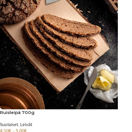
Ruisleipä 700g
Suolaiset
,
Leivät
4.50
€
–
5.00
€