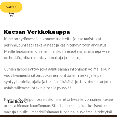
Valitse
Kaesan Verkkokauppa
Kuhmon sydämessä leivomme tuotteita, joissa maistuvat
perinne, puhtaat raaka-aineet ja käsin tehdyn työn arvostus.
Meille leipominen on enemmän kuin reseptejä ja rutiineja — se
on hetkiä, jotka rakentavat makuja ja muistoja.
Uunien lämpö syttyy joka aamu saman intohimon voimalla kuin
vuosikymmeniä sitten. Jokainen rönttönen, rieska ja leipä
syntyy huolella, ajalla ja tekijänsä käsillä, jotta voimme tarjota
asiakkaillemme jotakin aitoa ja pysyvää.
Kaesan Kotileipomossa uskomme, että hyvä leivonnainen tekee
Lue lisää
arjesta hieman kauniimman. Siksi haluamme jakaa kotiseutumme
makuja sinulle – mahdollisimman tuoreina ja sydämellä tehtyinä.