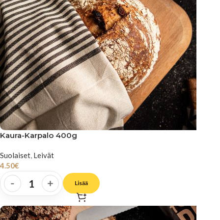
Kaura-Karpalo 400g
Suolaiset
,
Leivät
4.50
€
-
+
Lisää