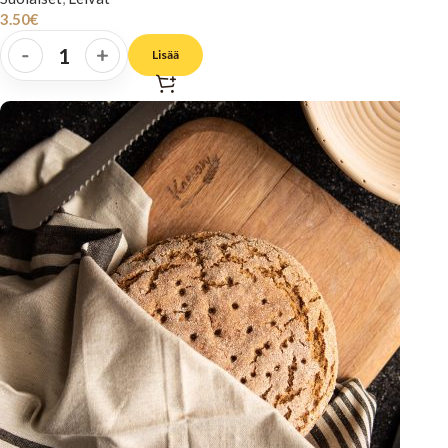
3.50
€
-
+
Lisää