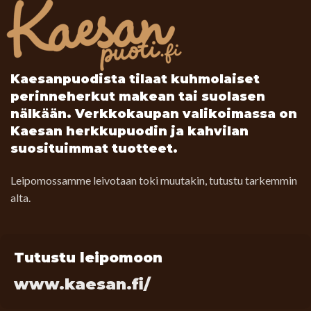
Tervetuloa herkkujemme äärelle kokemaan pala Kuhmolaista
leivontaperinnettä.
Kaesanpuodista tilaat kuhmolaiset
perinneherkut makean tai suolasen
nälkään. Verkkokaupan valikoimassa on
Kaesan herkkupuodin ja kahvilan
suosituimmat tuotteet.
Leipomossamme leivotaan toki muutakin, tutustu tarkemmin
alta.
Tutustu leipomoon
www.kaesan.fi/