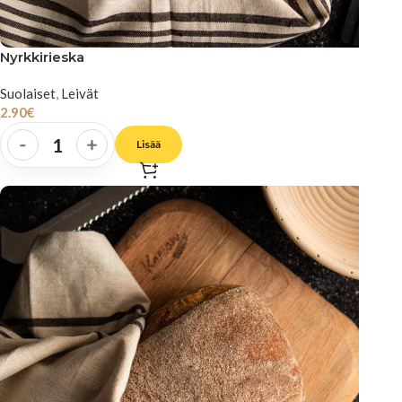
Nyrkkirieska
Suolaiset
,
Leivät
2.90
€
-
+
Lisää