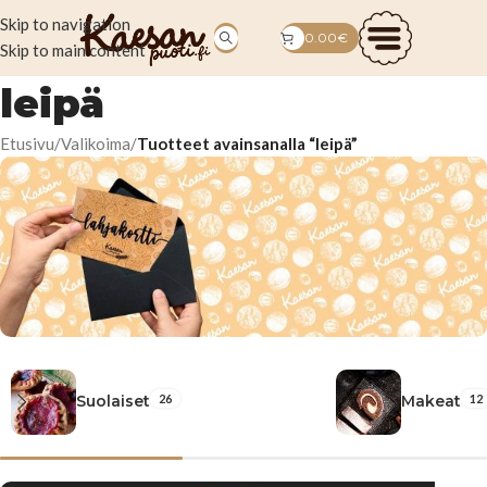
Skip to navigation
0.00
€
Skip to main content
leipä
Etusivu
/
Valikoima
/
Tuotteet avainsanalla “leipä”
Anna
maistuva
26
12
Suolaiset
Makeat
lahja!
Tilaa tästä!