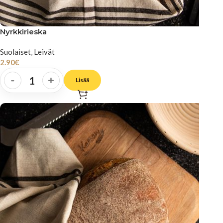
Nyrkkirieska
Suolaiset
,
Leivät
2.90
€
-
+
Lisää