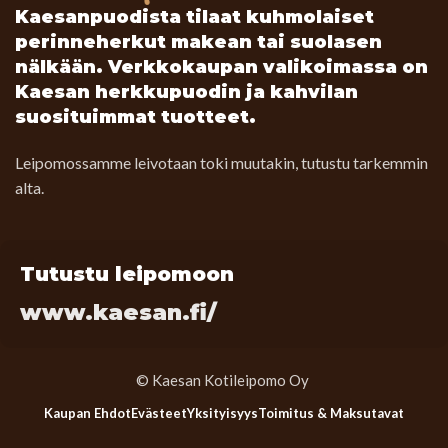
Kaesanpuodista tilaat kuhmolaiset
perinneherkut makean tai suolasen
nälkään. Verkkokaupan valikoimassa on
Kaesan herkkupuodin ja kahvilan
suosituimmat tuotteet.
Leipomossamme leivotaan toki muutakin, tutustu tarkemmin
alta.
Tutustu leipomoon
www.kaesan.fi/
© Kaesan Kotileipomo Oy
Kaupan Ehdot
Evästeet
Yksityisyys
Toimitus & Maksutavat