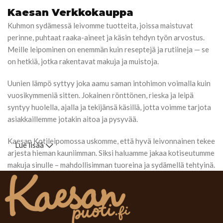
Kaesan Verkkokauppa
Kuhmon sydämessä leivomme tuotteita, joissa maistuvat
perinne, puhtaat raaka-aineet ja käsin tehdyn työn arvostus.
Meille leipominen on enemmän kuin reseptejä ja rutiineja — se
on hetkiä, jotka rakentavat makuja ja muistoja.
Uunien lämpö syttyy joka aamu saman intohimon voimalla kuin
vuosikymmeniä sitten. Jokainen rönttönen, rieska ja leipä
syntyy huolella, ajalla ja tekijänsä käsillä, jotta voimme tarjota
asiakkaillemme jotakin aitoa ja pysyvää.
Kaesan Kotileipomossa uskomme, että hyvä leivonnainen tekee
Lue lisää
arjesta hieman kauniimman. Siksi haluamme jakaa kotiseutumme
makuja sinulle – mahdollisimman tuoreina ja sydämellä tehtyinä.
Tervetuloa herkkujemme äärelle kokemaan pala Kuhmolaista
leivontaperinnettä.