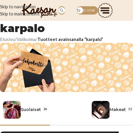
Skip to navigation
0.00
€
Skip to main content
karpalo
Etusivu
/
Valikoima
/
Tuotteet avainsanalla “karpalo”
Anna
maistuva
26
12
Suolaiset
Makeat
lahja!
Tilaa tästä!