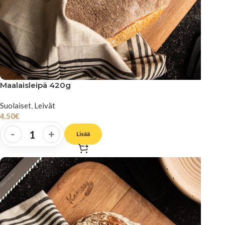
Maalaisleipä 420g
Suolaiset
,
Leivät
4.50
€
-
+
Lisää