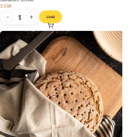
3.50
€
-
+
Lisää