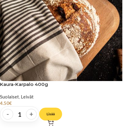
Kaura-Karpalo 400g
Suolaiset
,
Leivät
4.50
€
-
+
Lisää