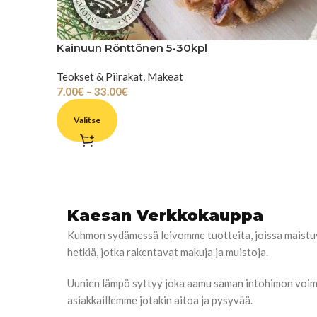
Kainuun Rönttönen 5-30kpl
Teokset & Piirakat
,
Makeat
7.00
€
–
33.00
€
Valitse
Kaesan Verkkokauppa
Kuhmon sydämessä leivomme tuotteita, joissa maistuva
hetkiä, jotka rakentavat makuja ja muistoja.
Uunien lämpö syttyy joka aamu saman intohimon voimalla
asiakkaillemme jotakin aitoa ja pysyvää.