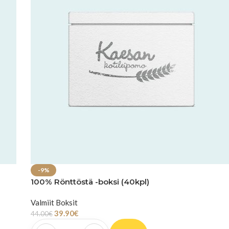
-9%
100% Rönttöstä -boksi (40kpl)
Valmiit Boksit
39.90
€
44.00
€