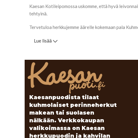
Kaesan Kotileipomossa uskomme, että hyvä leivonnain
tehtyinä.
Tervetuloa herkkujemme äärelle kokemaan pala Kuhmo
Lue lisää
Kaesanpuodista tilaat
kuhmolaiset perinneherkut
makean tai suolasen
nälkään. Verkkokaupan
valikoimassa on Kaesan
herkkupuodin ja kahvilan