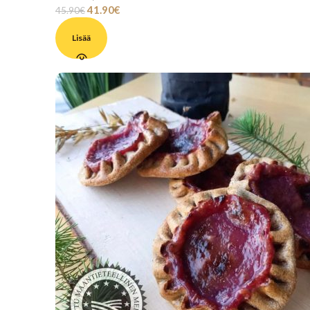
41.90
€
45.90
€
Lisää