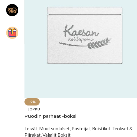
-9%
LOPPU
Puodin parhaat -boksi
Leivät
,
Muut suolaiset
,
Pasteijat
,
Ruistikut
,
Teokset &
Piirakat
,
Valmiit Boksit