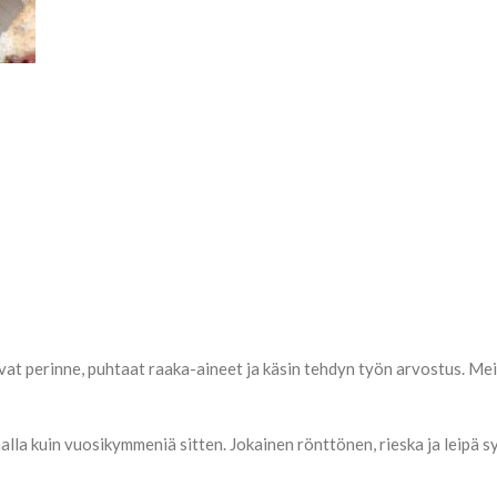
t perinne, puhtaat raaka-aineet ja käsin tehdyn työn arvostus. Meil
 kuin vuosikymmeniä sitten. Jokainen rönttönen, rieska ja leipä synty