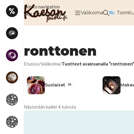
Skip to navigation
Valikoima
Toimit
Skip to main content
ronttonen
Etusivu
/
Valikoima
/
Tuotteet avainsanalla “ronttonen
26
Suolaiset
Make
Näytetään kaikki 4 tulosta