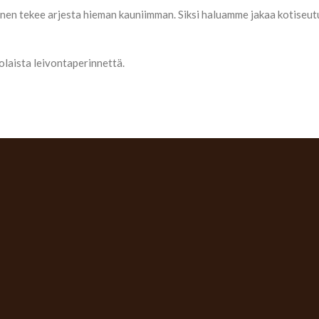
en tekee arjesta hieman kauniimman. Siksi haluamme jakaa kotiseut
laista leivontaperinnettä.