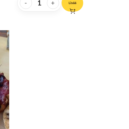
-
+
Lisää