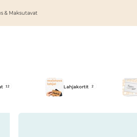
us & Maksutavat
”
12
2
at
Lahjakortit