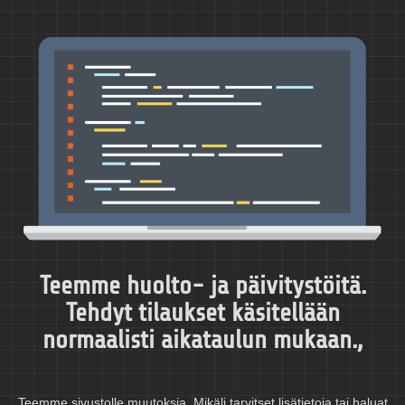
Teemme huolto- ja päivitystöitä.
Tehdyt tilaukset käsitellään
normaalisti aikataulun mukaan.,
Teemme sivustolle muutoksia. Mikäli tarvitset lisätietoja tai haluat