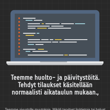
Teemme huolto- ja päivitystöitä.
Tehdyt tilaukset käsitellään
normaalisti aikataulun mukaan.,
Teemme sivustolle muutoksia. Mikäli tarvitset lisätietoja tai haluat