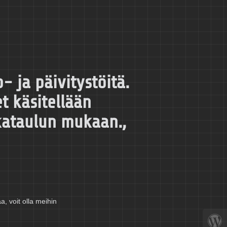
 ja päivitystöitä.
t käsitellään
kataulun mukaan.,
aa, voit olla meihin