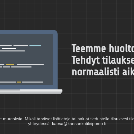
Teemme huolto-
Tehdyt tilaukse
normaalisti ai
uutoksia. Mikäli tarvitset lisätietoja tai haluat tiedustella tilauksesi til
yhteydessä: kaesa@kaesankotileipomo.fi