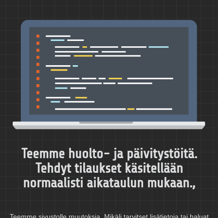
Teemme huolto- ja päivitystöitä.
Tehdyt tilaukset käsitellään
normaalisti aikataulun mukaan.,
Teemme sivustolle muutoksia. Mikäli tarvitset lisätietoja tai haluat